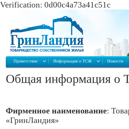
Verification: 0d00c4a73a41c51c
Приветствие
Информация о ТСЖ
Новости
Общая информация о 
Фирменное наименование
: Тов
«ГринЛандия»