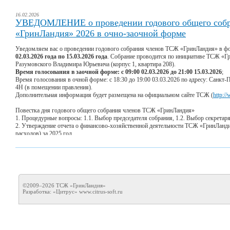
16.02.2026
УВЕДОМЛЕНИЕ о проведении годового общего соб
«ГринЛандия» 2026 в очно-заочной форме
Уведомляем вас о проведении годового собрания членов ТСЖ «ГринЛандия» в ф
02.03.2026 года по 15.03.2026 года
. Собрание проводится по инициативе ТСЖ «Гр
Разумовского Владимира Юрьевича (корпус 1, квартира 208).
Время голосования в заочной форме: с 09:00 02.03.2026 до 21:00 15.03.2026
;
Время голосования в очной форме: с 18:30 до 19:00 03.03.2026 по адресу: Санкт-Пе
4Н (в помещении правления).
Дополнительная информация будет размещена на официальном сайте ТСЖ (
http:/
Повестка дня годового общего собрания членов ТСЖ «ГринЛандия»
1. Процедурные вопросы: 1.1. Выбор председателя собрания, 1.2. Выбор секретаря
2. Утверждение отчета о финансово-хозяйственной деятельности ТСЖ «ГринЛандия
расходов) за 2025 год.
3. Утверждение годового отчета о деятельности правления товарищества за 2025 г
4. Утверждение отчета ревизионной комиссии за 2025 год.
5. Утверждение плана финансово-хозяйственной деятельности (плана доходов и пла
6. Утверждение размера платы за содержание жилого помещения, общедомового 
услуги.
7. Утверждение размера платы по статье «Телевидение».
©2009–2026 ТСЖ «ГринЛандия»
8. Утверждение размера платы по статье «Радио».
Разработка: «Цитрус»
www.citrus-soft.ru
9. Утверждение размера платы по статье «Домофон».
10. Утверждение размера платы по статье «охрана территории силами ЧОП».
11. Утверждение размера платы по статье «Услуги ВЦ и ГИС ЖКХ».
12. Определение места хранения бюллетеней.