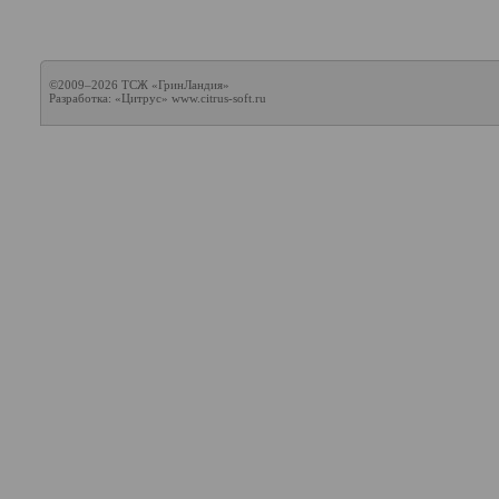
©2009–2026 ТСЖ «ГринЛандия»
Разработка: «Цитрус»
www.citrus-soft.ru