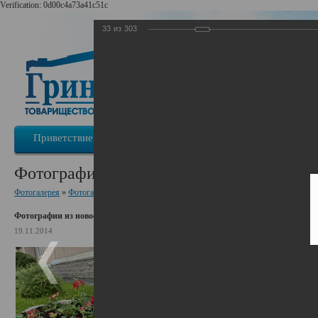
Verification: 0d00c4a73a41c51c
33
из
303
Приветствие
Информация о ТСЖ
Новости
Фотографии из новостей
Фотогалерея
»
Фотогалерея ТСЖ «ГринЛандия»
Фотографии из новостей
19.11.2014