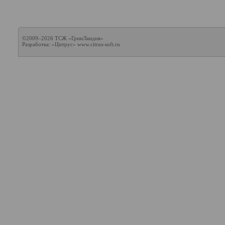
©2009–2026 ТСЖ «ГринЛандия»
Разработка: «Цитрус»
www.citrus-soft.ru