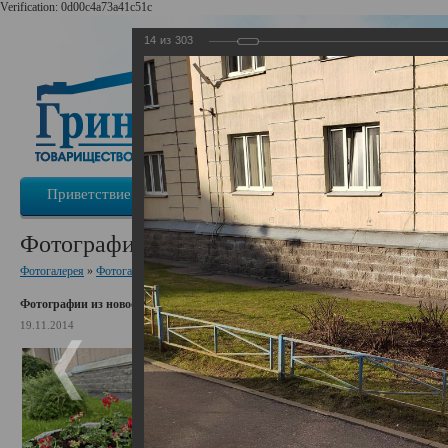
Verification: 0d00c4a73a41c51c
14
из
303
Приветствие
Информация о ТСЖ
Новости
Фотографии из новостей
Фотогалерея
»
Фотогалерея ТСЖ «ГринЛандия»
Фотографии из новостей
19.11.2014